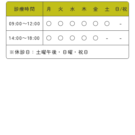
診療時間
月
火
水
木
金
土
日/祝
○
○
○
○
○
○
-
09:00〜12:00
○
○
○
○
○
-
-
14:00〜18:00
※休診日：土曜午後・日曜・祝日