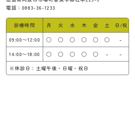
電話：0883-36-1233
診療時間
月
火
水
木
金
土
日/祝
○
○
○
○
○
○
-
09:00〜12:00
○
○
○
○
○
-
-
14:00〜18:00
※休診日：土曜午後・日曜・祝日