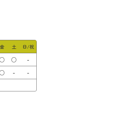
金
土
日/祝
○
○
-
○
-
-