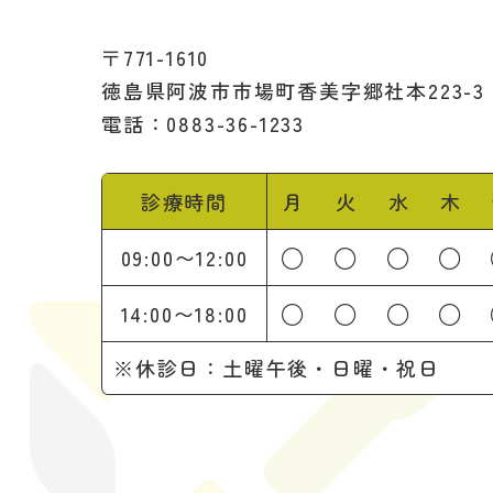
〒771-1610
徳島県阿波市市場町香美字郷社本223-3
電話：0883-36-1233
診療時間
月
火
水
木
○
○
○
○
09:00〜12:00
○
○
○
○
14:00〜18:00
※休診日：土曜午後・日曜・祝日