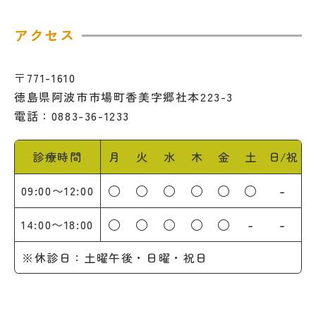
アクセス
〒771-1610
徳島県阿波市市場町香美字郷社本223-3
電話：0883-36-1233
診療時間
月
火
水
木
金
土
日/祝
○
○
○
○
○
○
-
09:00〜12:00
○
○
○
○
○
-
-
14:00〜18:00
※休診日：土曜午後・日曜・祝日