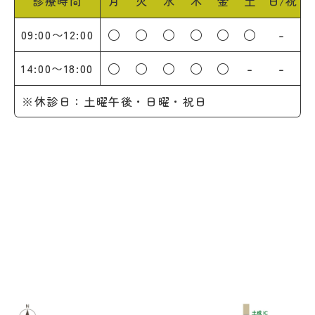
診療時間
月
火
水
木
金
土
日/祝
○
○
○
○
○
○
-
09:00〜12:00
○
○
○
○
○
-
-
14:00〜18:00
※休診日：土曜午後・日曜・祝日